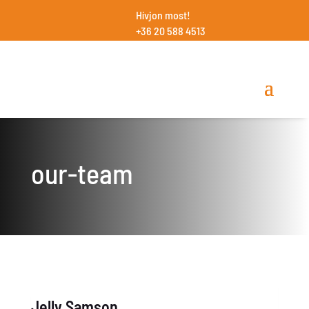
Hívjon most!
+36 20 588 4513
our-team
Jelly Samson